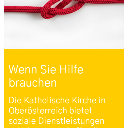
Wenn Sie Hilfe
brauchen
Die Katholische Kirche in
Oberösterreich bietet
soziale Dienstleistungen