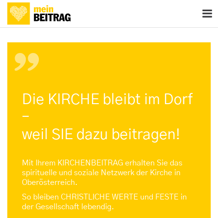
Die KIRCHE bleibt im Dorf
–
weil SIE dazu beitragen!
Mit Ihrem KIRCHENBEITRAG erhalten Sie das
spirituelle und soziale Netzwerk der Kirche in
Oberösterreich.
So bleiben CHRISTLICHE WERTE und FESTE in
der Gesellschaft lebendig.