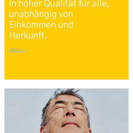
in hoher Qualität für alle,
unabhängig von
Einkommen und
Herkunft.
Mehr →