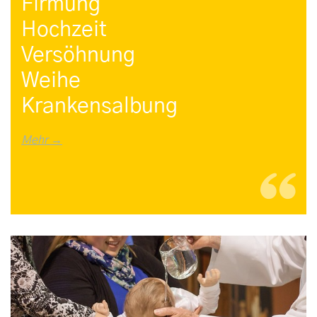
Firmung
Hochzeit
Versöhnung
Weihe
Krankensalbung
Mehr →