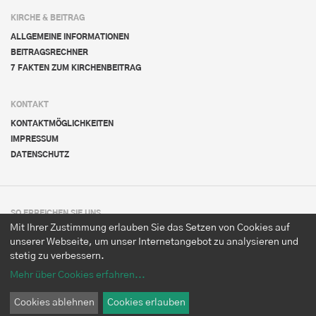
KIRCHE & BEITRAG
ALLGEMEINE INFORMATIONEN
BEITRAGSRECHNER
7 FAKTEN ZUM KIRCHENBEITRAG
KONTAKT
KONTAKTMÖGLICHKEITEN
IMPRESSUM
DATENSCHUTZ
SO ERREICHEN SIE UNS
Mit Ihrer Zustimmung erlauben Sie das Setzen von Cookies auf
KATHOLISCHE KIRCHE IN OBERÖSTERREICH
unserer Webseite, um unser Internetangebot zu analysieren und
DIÖZESE LINZ
stetig zu verbessern.
Herrenstraße 19
Postfach 251
Mehr über Cookies erfahren
...
4021 Linz
Cookies ablehnen
Cookies erlauben