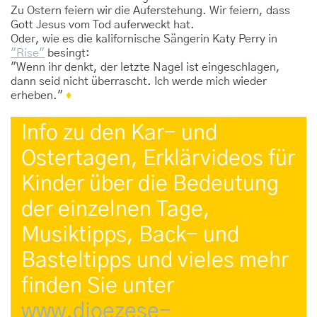
Zu Ostern feiern wir die Auferstehung. Wir feiern, dass
Gott Jesus vom Tod auferweckt hat.
Oder, wie es die kalifornische Sängerin Katy Perry in
"Rise"
besingt:
"Wenn ihr denkt, der letzte Nagel ist eingeschlagen,
dann seid nicht überrascht. Ich werde mich wieder
erheben."
♦
Info zu den Kar- und
Ostertagen, Erklärvideos für
Kinder über die Bedeutung
der einzelnen Tage,
Musiktipps, Back- und
Basteltipps und vieles mehr
finden Sie unter
www.dioezese-