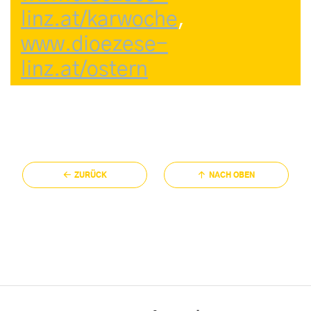
linz.at/karwoche
,
www.dioezese-
linz.at/ostern
ZURÜCK
NACH OBEN