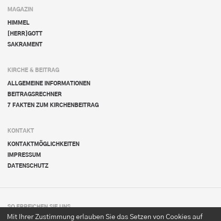
MAGAZIN
HIMMEL
[HERR]GOTT
SAKRAMENT
KIRCHE & BEITRAG
ALLGEMEINE INFORMATIONEN
BEITRAGSRECHNER
7 FAKTEN ZUM KIRCHENBEITRAG
KONTAKT
KONTAKTMÖGLICHKEITEN
IMPRESSUM
DATENSCHUTZ
SO ERREICHEN SIE UNS
Mit Ihrer Zustimmung erlauben Sie das Setzen von Cookies auf
KATHOLISCHE KIRCHE IN OBERÖSTERREICH