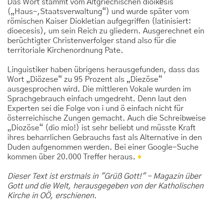
Das Wort stammt vom Altgriechischen dioíkēsis
(„Haus-,Staatsverwaltung“) und wurde später vom
römischen Kaiser Diokletian aufgegriffen (latinisiert:
dioecesis), um sein Reich zu gliedern. Ausgerechnet ein
berüchtigter Christenverfolger stand also für die
territoriale Kirchenordnung Pate.
Linguistiker haben übrigens herausgefunden, dass das
Wort „Diözese“ zu 95 Prozent als „Diezöse“
ausgesprochen wird. Die mittleren Vokale wurden im
Sprachgebrauch einfach umgedreht. Denn laut den
Experten sei die Folge von i und ö einfach nicht für
österreichische Zungen gemacht. Auch die Schreibweise
„Diozöse“ (dio mio!) ist sehr beliebt und müsste Kraft
ihres beharrlichen Gebrauchs fast als Alternative in den
Duden aufgenommen werden. Bei einer Google-Suche
kommen über 20.000 Treffer heraus.
♦
Dieser Text ist erstmals in "Grüß Gott!" – Magazin über
Gott und die Welt, herausgegeben von der Katholischen
Kirche in OÖ, erschienen.